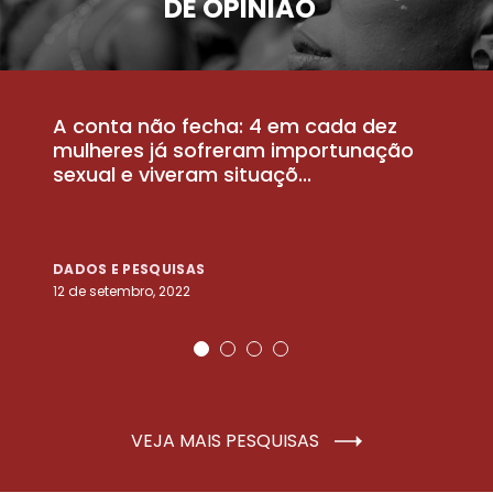
DE OPINIÃO
A conta não fecha: 4 em cada dez
P
la
mulheres já sofreram importunação
a
sexual e viveram situaçõ...
m
DADOS E PESQUISAS
D
12 de setembro, 2022
25
VEJA MAIS PESQUISAS