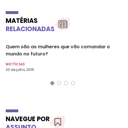
MATÉRIAS
RELACIONADAS
Quem são as mulheres que vão comandar o
Pr
mundo no futuro?
tr
NOTÍCIAS
NO
20 de julho, 2016
7 d
NAVEGUE POR
ASSUNTO