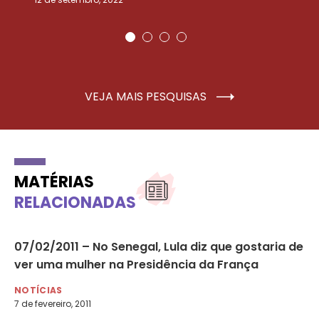
VEJA MAIS PESQUISAS
MATÉRIAS
RELACIONADAS
07/02/2011 – No Senegal, Lula diz que gostaria de
08
ver uma mulher na Presidência da França
te
NOTÍCIAS
NO
7 de fevereiro, 2011
8 d