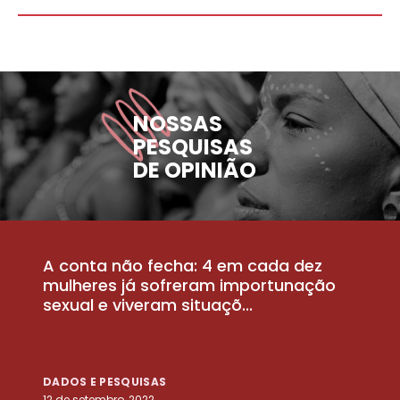
NOSSAS
PESQUISAS
DE OPINIÃO
A conta não fecha: 4 em cada dez
P
la
mulheres já sofreram importunação
a
sexual e viveram situaçõ...
m
DADOS E PESQUISAS
D
12 de setembro, 2022
25