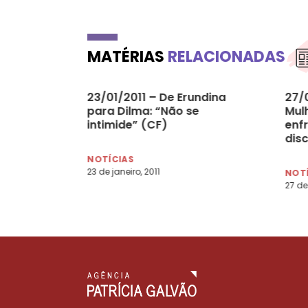
MATÉRIAS
RELACIONADAS
23/01/2011 – De Erundina
27/
para Dilma: “Não se
Mul
intimide” (CF)
enfr
dis
entr
NOTÍCIAS
23 de janeiro, 2011
NOT
27 de