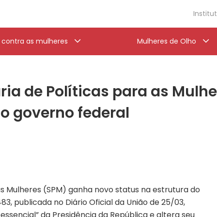
Institu
a contra as mulheres
Mulheres de Olho
ria de Políticas para as Mul
do governo federal
 as Mulheres (SPM) ganha novo status na estrutura do
83, publicada no Diário Oficial da União de 25/03,
essencial” da Presidência da República e altera seu