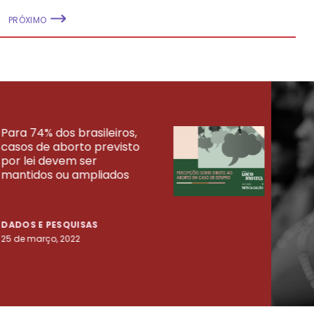
PRÓXIMO
Para 74% dos brasileiros,
30% 
casos de aborto previsto
fora
UISAS
por lei devem ser
mort
mantidos ou ampliados
uma 
tenta
DADOS E PESQUISAS
DADO
25 de março, 2022
23 de