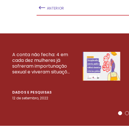
ANTERIOR
A conta não fecha: 4 em
cada dez mulheres já
VEJA MAIS PESQ
sofreram importunação
sexual e viveram situaçõ...
DADOS E PESQUISAS
12 de setembro, 2022