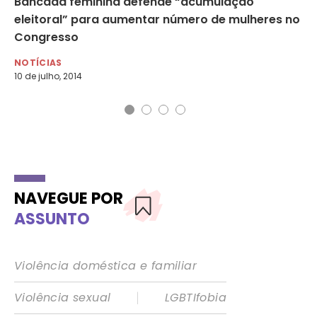
 e
Bancada feminina defende “acumulação
Pa
eleitoral” para aumentar número de mulheres no
30
Congresso
NO
22 
NOTÍCIAS
10 de julho, 2014
NAVEGUE POR
ASSUNTO
Violência doméstica e familiar
|
Violência sexual
LGBTIfobia