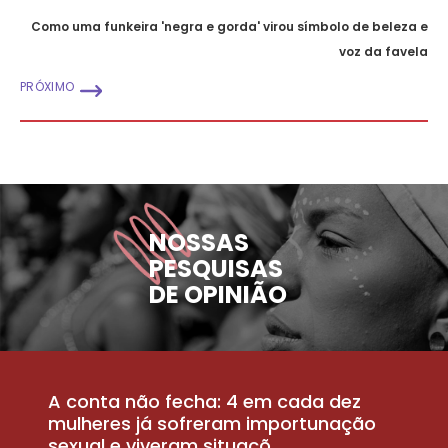
Como uma funkeira 'negra e gorda' virou símbolo de beleza e
voz da favela
PRÓXIMO
NOSSAS
PESQUISAS
DE OPINIÃO
A conta não fecha: 4 em cada dez
P
la
mulheres já sofreram importunação
a
sexual e viveram situaçõ...
m