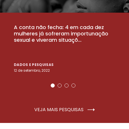
A conta não fecha: 4 em cada dez
P
la
mulheres já sofreram importunação
a
sexual e viveram situaçõ...
m
DADOS E PESQUISAS
D
12 de setembro, 2022
25
VEJA MAIS PESQUISAS