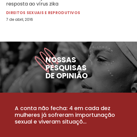
resposta ao vírus zika
DIREITOS SEXUAIS E REPRODUTIVOS
7 de abril, 2016
NOSSAS
PESQUISAS
DE OPINIÃO
A conta não fecha: 4 em cada dez
P
la
mulheres já sofreram importunação
a
sexual e viveram situaçõ...
m