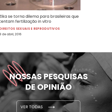
Zika se torna dilema para brasileiras que
tentam fertilização in vitro
DIREITOS SEXUAIS E REPRODUTIVOS
8 de abril, 2016
das mulheres já
81% das m
NOSSAS PESQUISAS
m ameaçadas de
sofreram 
e por parceiro ou ex;
seus des
DE OPINIÃO
em cada 6 já sofreu
cidade
...
S E PESQUISAS
DADOS E P
VER TODAS
 novembro, 2021
15 de outubro