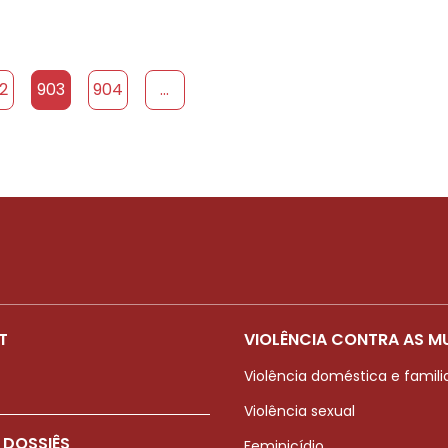
2
903
904
...
T
VIOLÊNCIA CONTRA AS M
Violência doméstica e famili
Violência sexual
 DOSSIÊS
Feminicídio