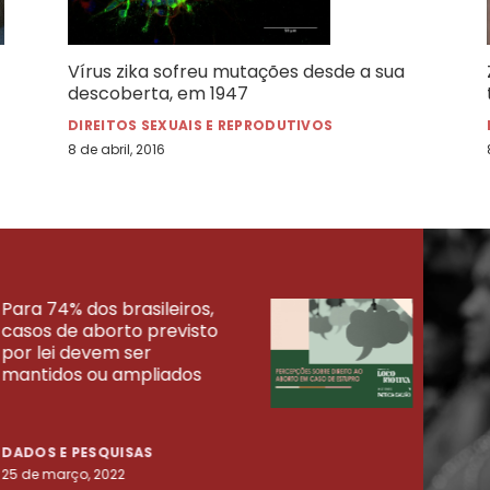
Vírus zika sofreu mutações desde a sua
descoberta, em 1947
DIREITOS SEXUAIS E REPRODUTIVOS
8 de abril, 2016
Para 74% dos brasileiros,
30% 
casos de aborto previsto
fora
UISAS
por lei devem ser
mort
mantidos ou ampliados
uma 
tenta
DADOS E PESQUISAS
DADO
25 de março, 2022
23 de