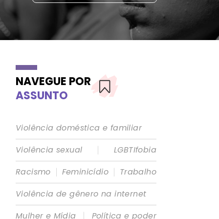
NAVEGUE POR
ASSUNTO
Violência doméstica e familiar
|
Violência sexual
LGBTIfobia
|
|
Racismo
Feminicídio
Trabalho
Violência de gênero na internet
|
Mulher e Mídia
Política e poder