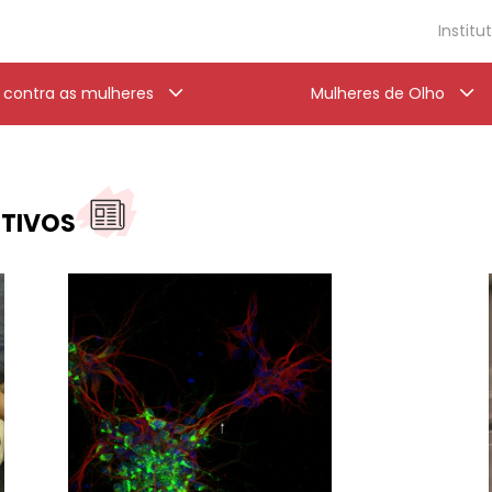
Institu
a contra as mulheres
Mulheres de Olho
UTIVOS