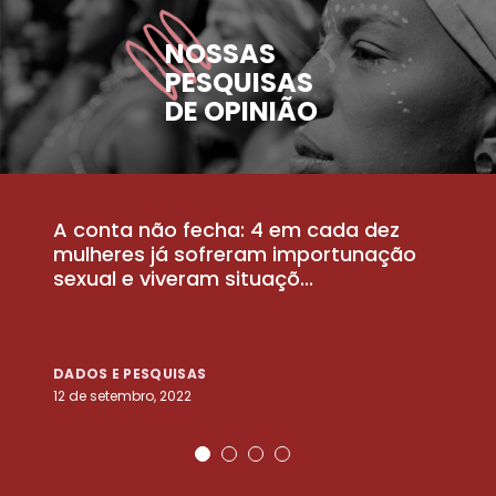
NOSSAS
PESQUISAS
DE OPINIÃO
A conta não fecha: 4 em cada dez
P
la
mulheres já sofreram importunação
a
sexual e viveram situaçõ...
m
DADOS E PESQUISAS
D
12 de setembro, 2022
25