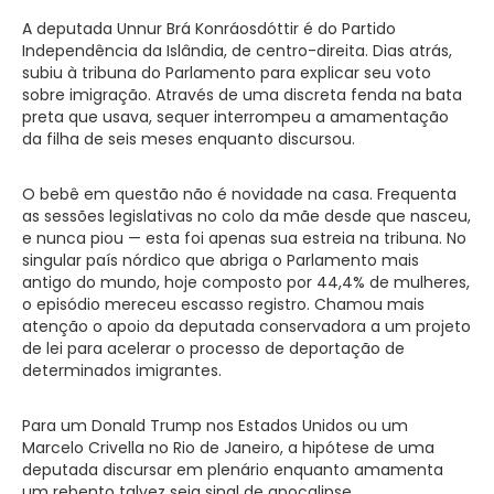
A deputada Unnur Brá Konráosdóttir é do Partido
Independência da Islândia, de centro-direita. Dias atrás,
subiu à tribuna do Parlamento para explicar seu voto
sobre imigração. Através de uma discreta fenda na bata
preta que usava, sequer interrompeu a amamentação
da filha de seis meses enquanto discursou.
O bebê em questão não é novidade na casa. Frequenta
as sessões legislativas no colo da mãe desde que nasceu,
e nunca piou — esta foi apenas sua estreia na tribuna. No
singular país nórdico que abriga o Parlamento mais
antigo do mundo, hoje composto por 44,4% de mulheres,
o episódio mereceu escasso registro. Chamou mais
atenção o apoio da deputada conservadora a um projeto
de lei para acelerar o processo de deportação de
determinados imigrantes.
Para um Donald Trump nos Estados Unidos ou um
Marcelo Crivella no Rio de Janeiro, a hipótese de uma
deputada discursar em plenário enquanto amamenta
um rebento talvez seja sinal de apocalipse.