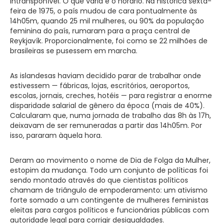
intransponível. O que varia é o horário. Na histórica sexta-
feira de 1975, o país mudou de cara pontualmente às
14h05m, quando 25 mil mulheres, ou 90% da população
feminina do país, rumaram para a praça central de
Reykjavík. Proporcionalmente, foi como se 22 milhões de
brasileiras se pusessem em marcha.
As islandesas haviam decidido parar de trabalhar onde
estivessem — fábricas, lojas, escritórios, aeroportos,
escolas, jornais, creches, hotéis — para registrar a enorme
disparidade salarial de gênero da época (mais de 40%).
Calcularam que, numa jornada de trabalho das 8h às 17h,
deixavam de ser remuneradas a partir das 14h05m. Por
isso, pararam àquela hora.
Deram ao movimento o nome de Dia de Folga da Mulher,
estopim da mudança. Todo um conjunto de políticas foi
sendo montado através do que cientistas políticos
chamam de triângulo de empoderamento: um ativismo
forte somado a um contingente de mulheres feministas
eleitas para cargos políticos e funcionárias públicas com
autoridade legal para corrigir desigualdades.