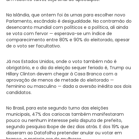
Na Islândia, que ontem foi às urnas para escolher novo
Parlamento, escândalo é desigualdade. Na contramão do
desencanto mundial com políticos e a política, ali ainda
se vota com fervor — esperava-se um índice de
comparecimento entre 80% e 90% do eleitorado, apesar
de o voto ser facultativo.
Já nos Estados Unidos, onde o voto também não é
obrigatório, e o dia da eleição sequer feriado é, Trump ou
Hillary Clinton devem chegar à Casa Branca com a
aprovação de menos de metade do eleitorado —
feminino ou masculino — dada a aversão inédita aos dois
candidatos.
No Brasil, para este segundo turno das eleições
municipais, 47% dos cariocas também manifestaram
pouco ou nenhum interesse pela disputa de prefeito,
segundo pesquisa Ibope de dez dias atrás. E dos 19% que
disseram ao Datafolha pretender anular ou votar em
branco, a maioria era de mulheres.