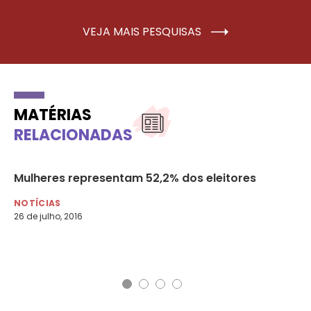
VEJA MAIS PESQUISAS
MATÉRIAS
RELACIONADAS
,
Mulheres representam 52,2% dos eleitores
Pe
os
NOTÍCIAS
26 de julho, 2016
NO
31 